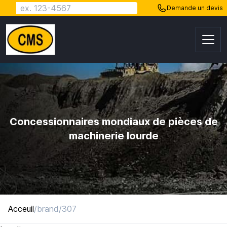
Demande un devis
Change Language
Concessionnaires mondiaux de pièces de
machinerie lourde
Acceuil
/
brand/307